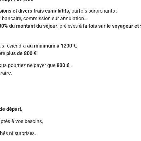
ons et divers frais cumulatifs,
parfois surprenants :
ion bancaire, commission sur annulation…
30% du montant du séjour
, prélevés
à la fois sur le voyageur et 
us reviendra
au minimum à 1200 €
,
ère
plus de 800 €
.
vous pourriez ne payer que
800 €
…
raire.
 de départ
,
ptés à vos besoins,
chés ni surprises.