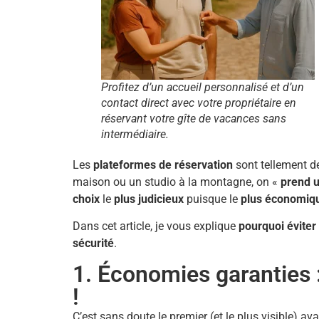
Profitez d’un accueil personnalisé et d’un
contact direct avec votre propriétaire en
réservant votre gîte de vacances sans
intermédiaire.
Les
plateformes de réservation
sont tellement de
maison ou un studio à la montagne, on «
prend
u
choix
le
plus judicieux
puisque le
plus économiq
Dans cet article, je vous explique
pourquoi éviter
sécurité
.
1. Économies garanties 
!
C’est sans doute le premier (et le plus visible) av