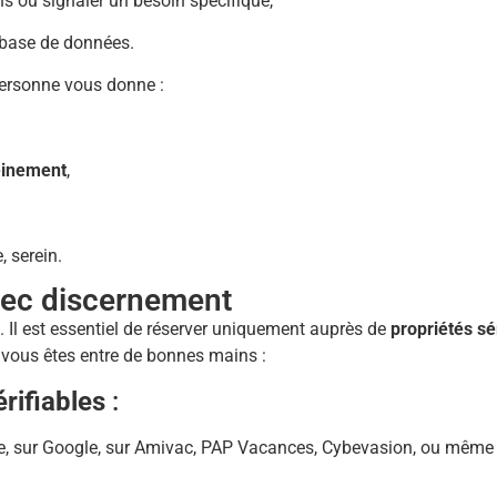
s ou signaler un besoin spécifique,
 base de données.
 personne vous donne :
einement
,
, serein.
vec discernement
. Il est essentiel de réserver uniquement auprès de
propriétés sé
vous êtes entre de bonnes mains :
érifiables
:
ire, sur Google, sur Amivac, PAP Vacances, Cybevasion, ou même 