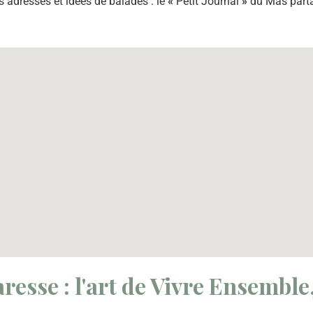
 adresses et idées de balades : le
«
Petit Journal
»
du Mas partag
resse : l'art de Vivre Ensemble