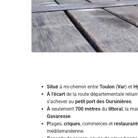
Situé
à mi-chemin entre
Toulon
(
Var
) et
H
À l’écart
de la route départementale relian
s’achever au
petit port des Oursinières
.
À
seulement
700 mètres
du
littoral
, la ma
Gavaresse
.
P
lages,
criques
, commerces et
restaurant
méditerranéenne.