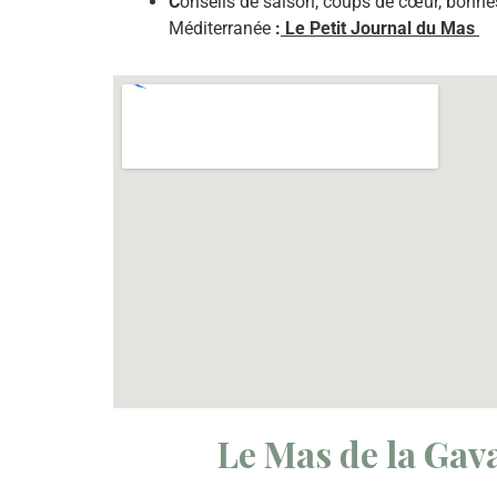
C
onseils de saison, coups de cœur, bonnes
Méditerranée
:
Le Petit Journal du Mas
Le Mas de la Gava